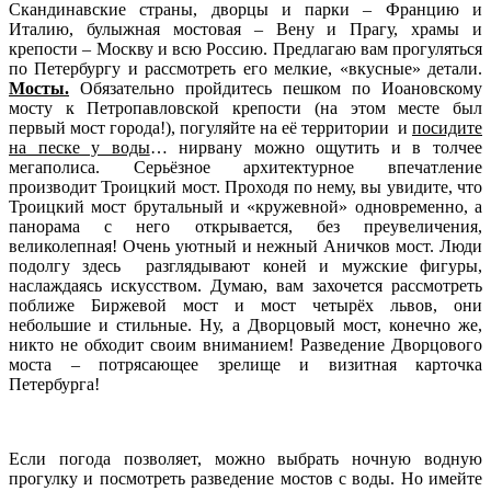
Скандинавские страны, дворцы и парки – Францию и
Италию, булыжная мостовая – Вену и Прагу, храмы и
крепости – Москву и всю Россию. Предлагаю вам прогуляться
по Петербургу и рассмотреть его мелкие, «вкусные» детали.
Мосты.
Обязательно пройдитесь пешком по Иоановскому
мосту к Петропавловской крепости (на этом месте был
первый мост города!), погуляйте на её территории и
посидите
на песке у воды
… нирвану можно ощутить и в толчее
мегаполиса. Серьёзное архитектурное впечатление
производит Троицкий мост. Проходя по нему, вы увидите, что
Троицкий мост брутальный и «кружевной» одновременно, а
панорама с него открывается, без преувеличения,
великолепная! Очень уютный и нежный Аничков мост. Люди
подолгу здесь разглядывают коней и мужские фигуры,
наслаждаясь искусством. Думаю, вам захочется рассмотреть
поближе Биржевой мост и мост четырёх львов, они
небольшие и стильные. Ну, а Дворцовый мост, конечно же,
никто не обходит своим вниманием! Разведение Дворцового
моста – потрясающее зрелище и визитная карточка
Петербурга!
Если погода позволяет, можно выбрать ночную водную
прогулку и посмотреть разведение мостов с воды. Но имейте