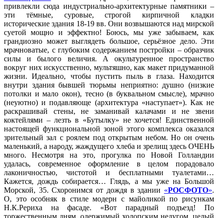
привлекли сюда индустриально-архитектурные памятники –
эти тёмные, суровые, строгой кирпичной кладки
исторические здания 18-19 вв. Они возвышаются над мирской
суетой мощно и эффектно! Боюсь, мы уже забываем, как
грандиозно может выглядеть большое, серьёзное дело. Эти
мрачноватые, с глубоким содержанием постройки – образчик
силы и былого величия. А окультуренное пространство
вокруг них искусственно, мультяшно, как макет придуманной
жизни. Идеально, чтобы пустить пыль в глаза. Находится
внутри здания бывшей тюрьмы неприятно: душно (низкие
потолки и мало окон), тесно (в буквальном смысле), мрачно
(неуютно) и подавляюще (архитектура «наступает»). Как не
раскрашивай стены, не заманивай калачами и не звени
коктейлями – лезть в «Бутылку» не хочется! Единственной
настоящей функциональной зоной этого комплекса оказался
зрительный зал с роялем под открытым небом. Но он очень
маленький, а народу, жаждущего хлеба и зрелищ здесь ОЧЕНЬ
много. Несмотря на это, прогулка по Новой Голландии
удалась, современное оформление в целом порадовало
лаконичностью, чистотой и бесплатными туалетами…
Кажется, дождь собирается… Глядь, а мы уже на Большой
Морской, 35. Схоронимся от дождя в здании
«
РОСФОТО
»
.
О, это особняк в стиле модерн с майоликой по рисункам
Н.К.Рериха на фасаде. «Вот парадный подъезд! По
торжественным дням, одержимый холопским недугом, целый