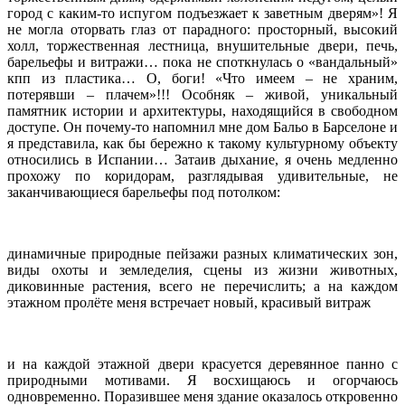
город с каким-то испугом подъезжает к заветным дверям»! Я
не могла оторвать глаз от парадного: просторный, высокий
холл, торжественная лестница, внушительные двери, печь,
барельефы и витражи… пока не споткнулась о «вандальный»
кпп из пластика… О, боги! «Что имеем – не храним,
потерявши – плачем»!!! Особняк – живой, уникальный
памятник истории и архитектуры, находящийся в свободном
доступе. Он почему-то напомнил мне дом Бальо в Барселоне и
я представила, как бы бережно к такому культурному объекту
относились в Испании… Затаив дыхание, я очень медленно
прохожу по коридорам, разглядывая удивительные, не
заканчивающиеся барельефы под потолком:
динамичные природные пейзажи разных климатических зон,
виды охоты и земледелия, сцены из жизни животных,
диковинные растения, всего не перечислить; а на каждом
этажном пролёте меня встречает новый, красивый витраж
и на каждой этажной двери красуется деревянное панно с
природными мотивами. Я восхищаюсь и огорчаюсь
одновременно. Поразившее меня здание оказалось откровенно