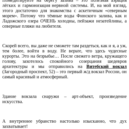
Помедитируйте на берегу залива – это полезная аэрация
лёгких и гармонизация нервной системы. И, на мой взгляд,
этого достаточно для знакомства с аскетичным «северным
морем». Потому что тёмные воды Финского залива, как и
Ладожского озера ОЧЕНЬ холодны, пейзажи незатейливы, а
северные пляжи на любителя.
Скорей всего, вы даже не сможете там раздеться, как и я, а уж,
тем более, войти в воду. Не верьте, что здесь чудесные
курорты. Это на безрыбье… После свежего ветра, кружащего
голову, захотелось спокойного созерцания шедевров
архитектуры и мы отправились на
Витебский вокзал
(Загородный проспект, 52) – это первый ж/д вокзал России, он
самый красивый и атмосферный.
Здание вокзала снаружи – арт-объект, произведение
искусства.
А внутреннее убранство настолько изысканно, что дух
захватывает!