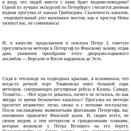
в виду, что людей вместе с вами будет видимо-невидимо!
Одной из лучших экскурсий по Петербургу считается дневная
водная прогулка от канала Грибоедова. Сказочность каналов,
очаровательный уют маленьких мостов, как и простор Невы
увлекут вас, не сомневаюсь!
И, в качестве продолжения и поклона Петру I, советую
прогуляться на метеоре в Петергоф по Финскому заливу, отдав
дань уважения прообразам этого дворцово-паркового
ансамбля — Версалю и Вилле кардинала де Эсте.
Сидя в теплоходе на подводных крыльях, я вспоминала, что
когда-то речной порт Ульяновска имел большой парк
метеоров, совершающих регулярные рейсы в Казань, Самару,
Тольятти… «Всё куда-то девалось, ничего не осталось, но как
звёзды то время бесконечно казалось»! Прогулка на метеоре
пролетит незаметно: легко, свежо и с нотками ностальгии.
После наслаждения знаменитыми фонтанами Петергофа, вас
неизменно привлечет Финский залив. И, скорее всего, не
своим видом, а тем интересом и грандиозными планами,
которые возникли у Петра Великого на его берегу.